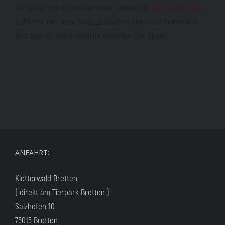
Als neuer WordPress-Benutzer solltest du
dein Dashboard
aufrufen, um diese Seite zu löschen und neue Seiten und
Beiträge für deine Website erstellen. Viel Spaß!
ANFAHRT:
Kletterwald Bretten
( direkt am Tierpark Bretten )
Salzhofen 10
75015 Bretten