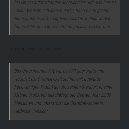
bin ich ein aufstrebender Schauspieler und dies hier ist
meine Website. Ich lebe in Berlin, habe einen großen
Hund namens Jack, mag Piña Coladas, jedoch weniger
(ohne Schirm) im Regen stehen gelassen zu werden.
…oder so etwas wie das hier:
Das Unternehmen XYZ wurde 1971 gegründet und
versorgt die Öffentlichkeit seither mit qualitativ
hochwertigen Produkten. An seinem Standort in einer
kleinen Großstadt beschäftigt der Betrieb über 2.000
Menschen und unterstützt die Stadtbewohner in
vielfacher Hinsicht.